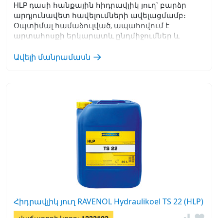
HLP դասի հանքային հիդրավլիկ յուղ՝ բարձր
արդյունավետ հավելումների ավելացմամբ։
Օպտիմալ համաձուլված, ապահովում է
արտահոսքի երկարատև ընդմիջումներ և
աշխատանքային ջերմաստիճանի լայն տիրույթ
տարբեր արդյունաբերական ծրագրերում:
Ավելի մանրամասն
Հիդրավլիկ յուղ RAVENOL Hydraulikoel TS 22 (HLP)