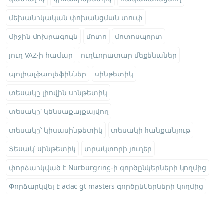
մեխանիկական փոխանցման տուփ
միջին մոխրագույն
մոտո
մոտոսպորտ
յուղ VAZ-ի համար
ուղևորատար մեքենաներ
պոլիալֆաոլեֆիններ
սինթետիկ
տեսակը լիովին սինթետիկ
տեսակը՝ կենսաքայքայվող
տեսակը՝ կիսասինթետիկ
տեսակի հանքանյութ
Տեսակ՝ սինթետիկ
տրակտորի յուղեր
փորձարկված է Nürburgring-ի գործընկերների կողմից
Փորձարկվել է adac gt masters գործընկերների կողմից