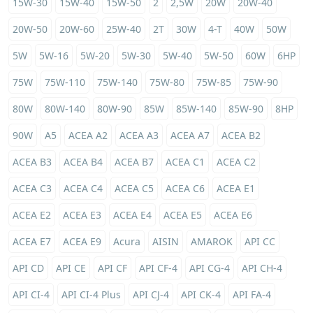
15W-30
15W-40
15W-50
2
2,5W
20W
20W-40
20W-50
20W-60
25W-40
2T
30W
4-T
40W
50W
5W
5W-16
5W-20
5W-30
5W-40
5W-50
60W
6HP
75W
75W-110
75W-140
75W-80
75W-85
75W-90
80W
80W-140
80W-90
85W
85W-140
85W-90
8HP
90W
A5
ACEA A2
ACEA A3
ACEA A7
ACEA B2
ACEA B3
ACEA B4
ACEA B7
ACEA C1
ACEA C2
ACEA C3
ACEA C4
ACEA C5
ACEA C6
ACEA E1
ACEA E2
ACEA E3
ACEA E4
ACEA E5
ACEA E6
ACEA E7
ACEA E9
Acura
AISIN
AMAROK
API CC
API CD
API CE
API CF
API CF-4
API CG-4
API CH-4
API CI-4
API CI-4 Plus
API CJ-4
API CK-4
API FA-4