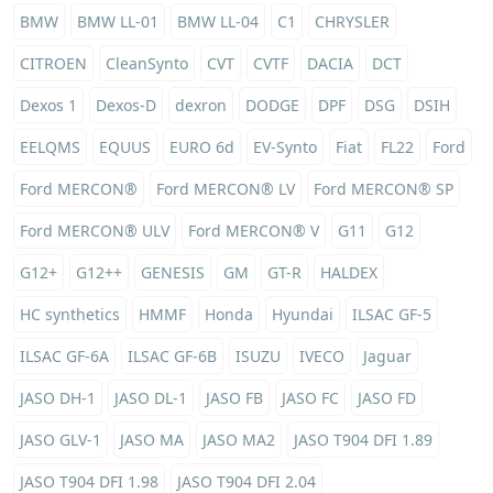
BMW
BMW LL-01
BMW LL-04
C1
CHRYSLER
CITROEN
CleanSynto
CVT
CVTF
DACIA
DCT
Dexos 1
Dexos-D
dexron
DODGE
DPF
DSG
DSIH
EELQMS
EQUUS
EURO 6d
EV-Synto
Fiat
FL22
Ford
Ford MERCON®
Ford MERCON® LV
Ford MERCON® SP
Ford MERCON® ULV
Ford MERCON® V
G11
G12
G12+
G12++
GENESIS
GM
GT-R
HALDEX
HC synthetics
HMMF
Honda
Hyundai
ILSAC GF-5
ILSAC GF-6A
ILSAC GF-6B
ISUZU
IVECO
Jaguar
JASO DH-1
JASO DL-1
JASO FB
JASO FC
JASO FD
JASO GLV-1
JASO MA
JASO MA2
JASO T904 DFI 1.89
JASO T904 DFI 1.98
JASO T904 DFI 2.04