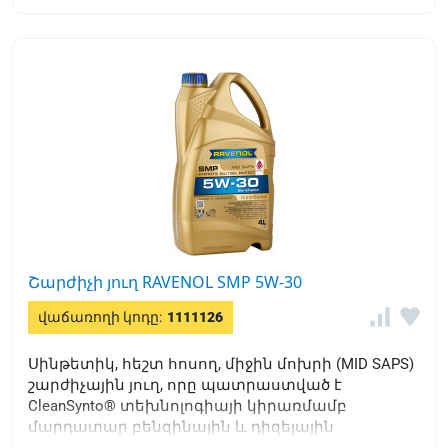
օգտագործումը:
Շարժիչի յուղ RAVENOL SMP 5W-30
վաճառողի կոդը:
1111126
Սինթետիկ, հեշտ հոսող, միջին մոխրի (MID SAPS)
շարժիչային յուղ, որը պատրաստված է
CleanSynto® տեխնոլոգիայի կիրառմամբ
մարդատար բենզինային և դիզելային
շարժիչների համար՝ տուրբո լիցքավորմամբ և