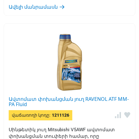
վառելիքի ուղղակի ներարկումով և առանց
Ավելի մանրամասն
դրա:
Ավտոմատ փոխանցման յուղ RAVENOL ATF MM-
PA Fluid
վաճառողի կոդը:
1211126
Սինթետիկ յուղ Mitsubishi V5AWF ավտոմատ
փոխանցման տուփերի համար, որը