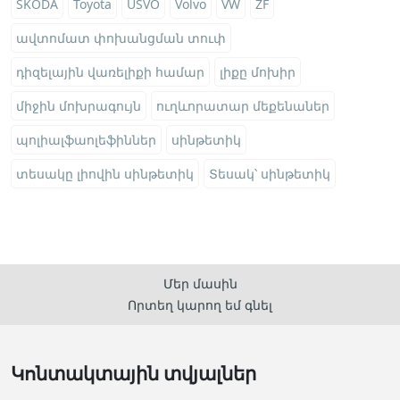
SKODA
Toyota
USVO
Volvo
VW
ZF
ավտոմատ փոխանցման տուփ
դիզելային վառելիքի համար
լիքը մոխիր
միջին մոխրագույն
ուղևորատար մեքենաներ
պոլիալֆաոլեֆիններ
սինթետիկ
տեսակը լիովին սինթետիկ
Տեսակ՝ սինթետիկ
Մեր մասին
Որտեղ կարող եմ գնել
Կոնտակտային տվյալներ