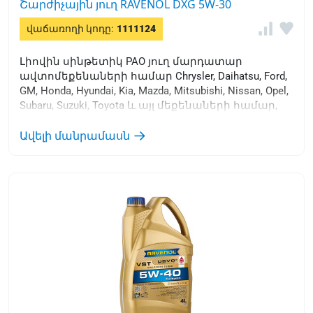
Շարժիչային յուղ RAVENOL DXG 5W-30
վաճառողի կոդը:
1111124
Լիովին սինթետիկ PAO յուղ մարդատար
ավտոմեքենաների համար Chrysler, Daihatsu, Ford,
GM, Honda, Hyundai, Kia, Mazda, Mitsubishi, Nissan, Opel,
Subaru, Suzuki, Toyota և այլ մեքենաների համար,
որոնք պահանջում են շարժիչային յուղերի
օգտագործում 5W-30 մածուցիկությամբ: , dexos® 1
Ավելի մանրամասն
որակի մակարդակ Gen 3 կամ ILSAC GF-6A, API SP.
Հատկապես խորհուրդ է տրվում ուղղակի
ներարկումով GDI շարժիչների համար: