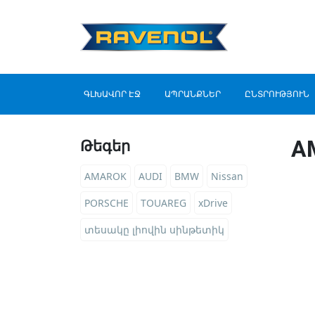
ԳԼԽԱՎՈՐ ԷՋ
ԱՊՐԱՆՔՆԵՐ
ԸՆՏՐՈՒԹՅՈՒՆ
A
Թեգեր
AMAROK
AUDI
BMW
Nissan
PORSCHE
TOUAREG
xDrive
տեսակը լիովին սինթետիկ