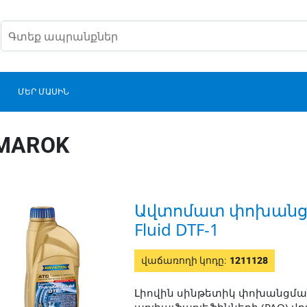
ՄԵՐ ՄԱՍԻՆ
MAROK
Ավտոմատ փոխանցման
Fluid DTF-1
վաճառողի կոդը:
1211128
Լիովին սինթետիկ փոխանցման